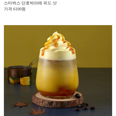
스타벅스 단호박라떼 위드 샷
가격 6100원