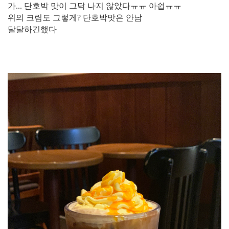
가... 단호박 맛이 그닥 나지 않았다ㅠㅠ 아쉽ㅠㅠ
위의 크림도 그렇게? 단호박맛은 안남
달달하긴했다