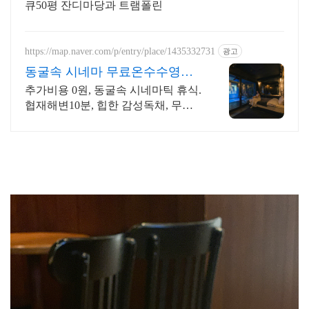
큐50평 잔디마당과 트램폴린
https://map.naver.com/p/entry/place/1435332731
광고
동굴속 시네마 무료온수수영장
독특하고 아늑한 나만의아지트
추가비용 0원, 동굴속 시네마틱 휴식.
협재해변10분, 힙한 감성독채, 무료
바베큐 감성독채,동굴의 아늑함 풀사
이드 시네마의 낭만. 잊지못할 태교
여행&커플여행의 완성