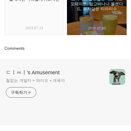
포테이토, 망고바나나 블렌디
드, 유자담은 티라미수
2019.07.22
2019.07.09
Comments
ㄷㅣㅆㅣ's Amusement
철없는 개발자 + 와이프 + 개육아
구독하기