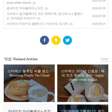
2020.01.06
eese white mocha
(0)
굽네치킨 마라볼케이노치킨
2019.07.22
(0)
스타벅스 밀크블렌디드 위드 포테이토, 망고바나나 블렌디
2019.07.09
드, 유자담은 티라미수
(0)
스타벅스 아보카도 블랜디드 / 아보카도 요거트
2019.05.17
(0)
'맛집' Related Articles
more
스타벅스 블루밍 퍼플 뱅쇼 /
스타벅스 2020년 신음료 / 해
Blooming Purple Vin Chaud
피 치즈 화이트 모카 / happy
cheese white mocha
2020.01.22
2020.01.06
스타벅스 밀크블렌디드 위드
굽네치킨 마라볼케이노치킨