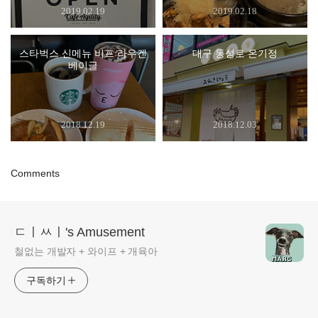
2019.02.19
2019.02.18
스타벅스 신메뉴 비프 라우겐
대구 동성로 온기정
베이글
2018.12.19
2018.12.03
Comments
ㄷㅣㅆㅣ's Amusement
철없는 개발자 + 와이프 + 개육아
구독하기