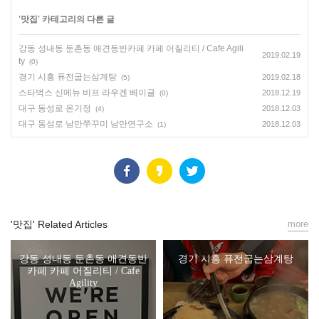
'
맛집
' 카테고리의 다른 글
강동 성내동 둔촌동 애견동반카페 카페 어질리티 / Cafe Agili
2019.02.19
ty
(0)
경기 시흥 퓨전굽는삼계탕
2019.02.18
(5)
스타벅스 신메뉴 비프 라우겐 베이글
2018.12.19
(0)
대구 동성로 온기정
2018.12.03
(4)
대구 동성로 낭만쭈꾸미 낭만연구소
2018.12.03
(1)
'맛집' Related Articles
more
강동 성내동 둔촌동 애견동반
경기 시흥 퓨전굽는삼계탕
카페 카페 어질리티 / Cafe
Agility