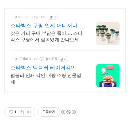
http://m.coupang.com
광고
스타벅스 쿠팡 언제 어디서나 간
편하게
잦은 커피 구매 부담은 줄이고, 스타
벅스 쿠팡에서 실속있게 만나보세
요! 내 입맛에 딱 맞는 커피를 찾으시
나요? 쿠팡에서 다채로운 맛을 경험
해보세요!
https://tiktok.com/@rjckd18
광고
스타벅스 텀블러 레이저각인
텀블러 인쇄 각인 대량 소량 전문업
체
1
구독하기