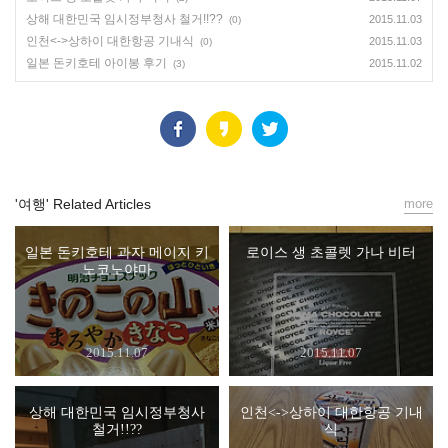
상해 대한민국 임시정부청사 철거!!??
2015.11.03
(0)
인천<->상하이 대한항공 기내식
2015.11.03
(0)
일본 돈키호테 아이봉 후기
2015.11.02
(3)
'여행' Related Articles
more
일본 돈키호테 과자 메이지 키
로이스 생 초콜렛 가나 비터
노코노야마
2015.11.07
2015.11.07
상해 대한민국 임시정부청사
인천<->상하이 대한항공 기내
철거!!??
식