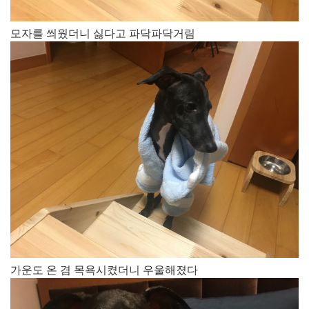
​모자를 씌웠더니 싫다고 파닥파닥거림
가운도 온 겸 목욕시켰더니 우울해졌다​