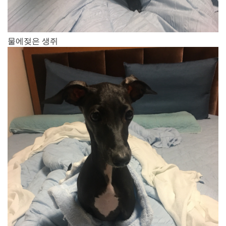
물에젖은 생쥐​