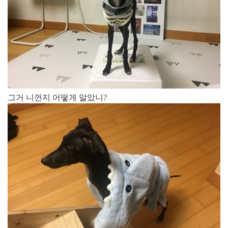
그거 니껀지 어떻게 알았니?​