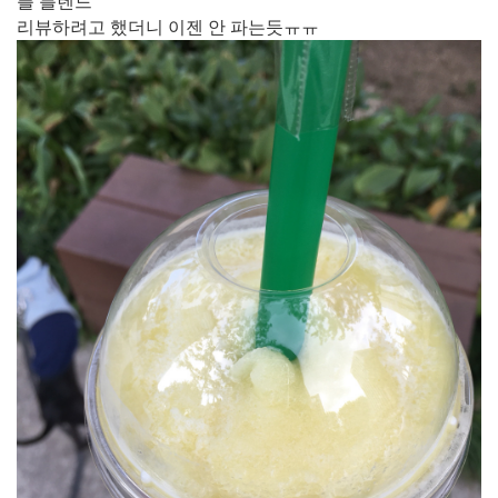
플 블렌드
리뷰하려고 했더니 이젠 안 파는듯​ㅠㅠ