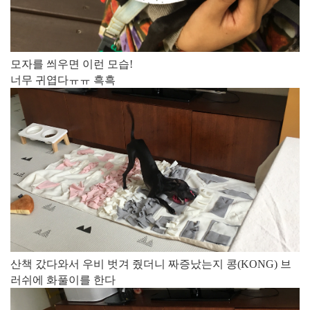
모자를 씌우면 이런 모습!
너무 귀엽다ㅠㅠ 흑흑​
산책 갔다와서 우비 벗겨 줬더니 짜증났는지 콩(KONG) 브
러쉬에 화풀이를 한다​