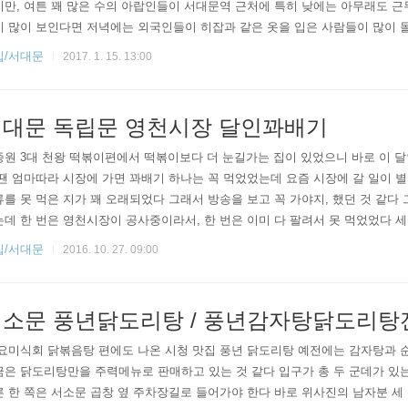
만, 여튼 꽤 많은 수의 아랍인들이 서대문역 근처에 특히 낮에는 아무래도 
이 많이 보인다면 저녁에는 외국인들이 히잡과 같은 옷을 입은 사람들이 많이 
이 많이 거주하게 된 이유는, 할랄음식을 먹는 특성 때문이다채소는 그냥 먹
집/서대문
2017. 1. 15. 13:00
으로 처리된 육류만 섭취할 수 있는데 이 근처에 레지던스들은 호텔이지만 주방
스스로 요리를 해 먹기 위해서 이 근처를 택하게 된 것이다 ​그래서 이렇게 할랄 
대문 독립문 영천시장 달인꽈배기
종원 3대 천왕 떡볶이편에서 떡볶이보다 더 눈길가는 집이 있었으니 바로 이 
땐 엄마따라 시장에 가면 꽈배기 하나는 꼭 먹었었는데 요즘 시장에 갈 일이 
를 못 먹은 지가 꽤 오래되었다 그래서 방송을 보고 꼭 가야지, 했던 것 같다
데 한 번은 영천시장이 공사중이라서, 한 번은 이미 다 팔려서 못 먹었었다 세
기를 먹어보게 되었다 ​ ​•주소 : 서울 서대문구 영천시장길 4 •영업시간 : 07:00
집/서대문
2016. 10. 27. 09:00
 일요일 휴무) •전화 : 02-313-5419(배달주문가능) ​배달 시에는 이렇게 박스
나온 곳이다 ​ •메뉴 및 가격 꽈배기 4..
소문 풍년닭도리탕 / 풍년감자탕닭도리탕
​수요미식회 닭볶음탕 편에도 나온 시청 맛집 풍년 닭도리탕 예전에는 감자탕과 
은 닭도리탕만을 주력메뉴로 판매하고 있는 것 같다 입구가 총 두 군데가 있
 한 쪽은 서소문 곱창 옆 주차장길로 들어가야 한다 바로 위사진의 남자분 세