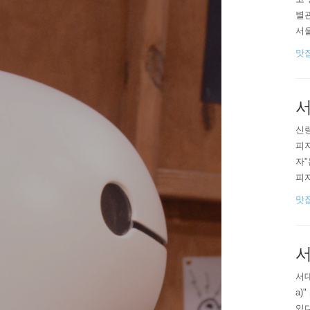
별관
서울
양념
맛
침 
서
​​
피
자"
피자
"
맛
면
변경
서
​서
a)
있다