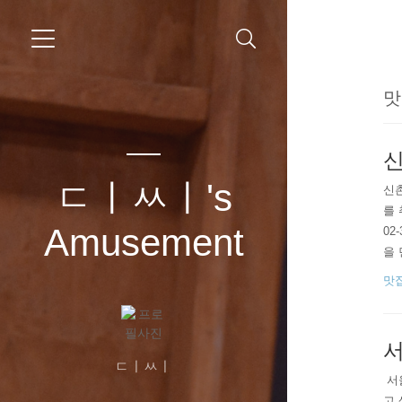
맛
신
ㄷㅣㅆㅣ's
​
를 
Amusement
02
을 
힘줄
맛
인 
지 
서
ㄷㅣㅆㅣ
​ 
고 