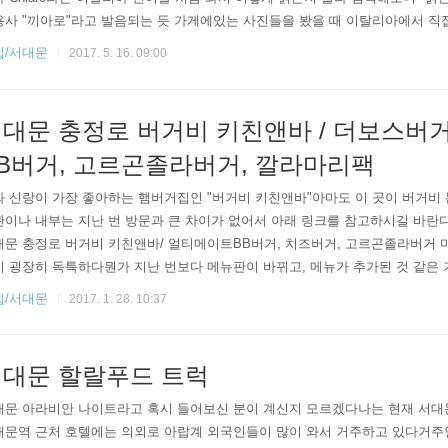
사 "끼아로"라고 발음되는 듯 가게에있는 사진들을 봤을 때 이탈리아에서 직접
신 듯하다 ​•주소 : 서울 서대문구 독립문로 67 •영업시간 : 12:00~22:00(월요
집/서대문
2017. 5. 16. 09:00
 않다하지만 가게 한 편에 큰 강 사진이 시원하고 탁 트인 느낌을 준다그뿐만
은 전부 직접 찍으신 사진 같은데 실력이 좋으시..
대문 충정로 버거비 키친앤바 / 더보스버
B버거, 고르곤졸라버거, 깔라마리팩
​나와 신랑이 가장 좋아하는 햄버거집인 "버거비 키친앤바"아마도 이 곳이 버거비
이나 내부는 지난 번 방문과 큰 차이가 없어서 아래 링크를 참고하시길 바란다2016/
대문 충정로 버거비 키친앤바/ 얼티메이트BB버거, 치즈버거, 고르곤졸라버거 
이 굉장히 독특하다뭔가 지난 번보다 메뉴판이 바뀌고, 메뉴가 추가된 것 같은
한 칵테일이라던가, 다양한 맥주들을 판매하고 있고, 심지어 보드카나 위스키도 
집/서대문
2017. 1. 28. 10:37
 냅킨, 물티슈가 들어있는 통을 기본적으로 주신다 ​깔라마리(오징어) 튀김과 
 반 잔을 더 주셨다인디카IPA맥주야 워낙 맛있는 맥주라... 감..
대문 할랄푸드 트럭
서대문 아라비안 나이트라고 혹시 들어보신 분이 계신지 모르겠다나는 현재 서대
대문역 근처 호텔에는 의외로 아랍계 외국인들이 많이 와서 거주하고 있다거