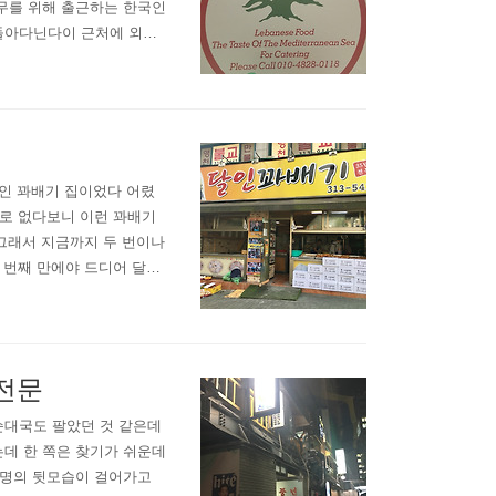
근무를 위해 출근하는 한국인
돌아다닌다이 근처에 외국
을 수 있지만 할랄이라는 방
이 갖춰진 형태이기 때문
푸드를 파는 차량..
달인 꽈배기 집이었다 어렸
별로 없다보니 이런 꽈배기
 그래서 지금까지 두 번이나
 번째 만에야 드디어 달인
~15:30 (토요일 오전만 영
 포장되어 오는듯 참 많은 방송
전문
순대국도 팔았던 것 같은데
는데 한 쪽은 찾기가 쉬운데
 명의 뒷모습이 걸어가고