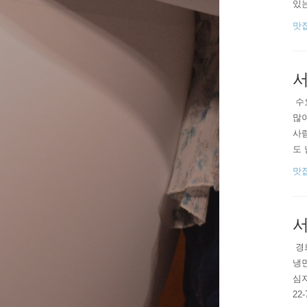
있는
ti
맛
정말
가득
서
​ 
많
사람
도 
Ok
맛
* 
후..
서
​ 
냉면
심지
22