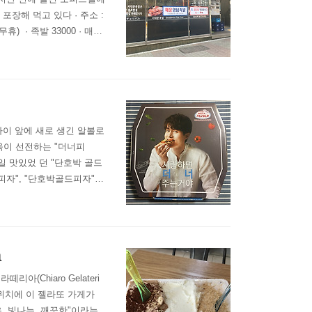
장해 먹고 있다 · 주소 :
휴) ​ · 족발 33000 · 매운
 두부김치 12000 · 홍어무
자이 앞에 새로 생긴 알볼로
욱이 선전하는 "더너피
일 맛있었 던 "단호박 골드
자", "단호박골드피자",
부분이 그냥 빵인지, 아니
이 가능해서 나는 치즈로
a
Chiaro Gelateri
위치에 이 젤라또 가게가
은, 빛나는, 깨끗한"이라는