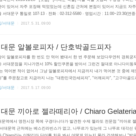
이 있어서 자주 포장해 먹었었는데 신혼집 근처에 본점이 있어서 지금도 자주 포
 서대문구 통일로 107-13 · 전화 : 02-312-5580 · 영업시간 : 11:00~23:30(연중무
족발 35000(오전 11:30~오후 3시까지) · 녹두빈대떡 7000 · 도토리묵 12000 ·
집/서대문
2017. 5. 31. 09:00
20000 · 쭈꾸미볶음 20000 · 본가 비빔밥 6000 · 바지락칼국수 6000 · ..
대문 알볼로피자 / 단호박골드피자
신랑이 알볼로피자를 한 번도 안 먹어 봤대서 한 번 주문해 보았다우연히 경희궁
자 서대문점을 지나가면서 10% 할인쿠폰을 받아서 그런건 절대로 아니다이동
는 먹어본 적이 없어서 그냥 알볼로피자에서 지금까지 내가 먹어본 것 중에 제
"를 주문참고로 지금까지 나는 "대한민국만세피자", "어깨피자", "고구마골드피
단호박피자"를 먹어보았다일반 단호박피자와 단호박'골드'피자의 차이는 도우 끝
집/서대문
2017. 5. 17. 09:00
 단호박무스가 들었는지이다그리고 엣지의 단호박무스는 모짜렐라 치즈로 변경
했다 · 주소 : 서울특별시 종로구 통일로 156(교남동)· 전화 : 02-722-849..
대문 끼아로 젤라떼리아 / Chiaro Gelateri
대문역에서 영천시장 쪽에 구경다니다가 발견한 수제 젤라또 전문점 "끼아로 젤라떼리아(
" 서대문역 근처에는 베스킨라빈스가 없고, 나뚜르가 있는데 그 나뚜르 대각선 
 Chiaro라는 이탈리아 단어를 처음 봐서 어떻게 읽는지 몰라 검색해보니 "밝