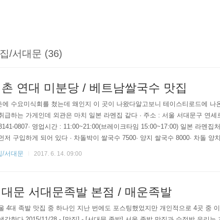
집/서대문 (36)
촌 연대 미분당 / 베트남쌀국수 맛집
​신촌에 수요미식회를 쳤는데 왜인지 이 곳이 나왔다알고보니 테이스티로드에 
취급하는 가게인데 외관은 마치 일본 라멘집 같다 · 주소 : 서울 서대문구 연세로5
-3141-0807· 영업시간 : 11:00~21:00(브레이크타임 15:00~17:00) ​일본 
먼저 구입하게 되어 있다 · 차돌박이 쌀국수 7500· 양지 쌀국수 8000· 차돌 양치
 쌀국수 9500· 힘줄 쌀국수 10000· 해산물 쌀국수 9000 솔직히 다른 쌀국
집/서대문
2017. 6. 14. 09:00
곳이 많아서 7500원이라는 가격이 그렇게 저렴하게 느껴지지는 않았다​​가게 
않아도 되는가 ..
대문 서대문족발 본점 / 매운족발
​서울 4대 족발 맛집 중 하나인 지난 번에도 포스팅했었지만 개인적으로 4곳 중
생각한다 2015/11/28 - [맛집] - [서대문 족발] 서울 족발 맛집과 수정방 우