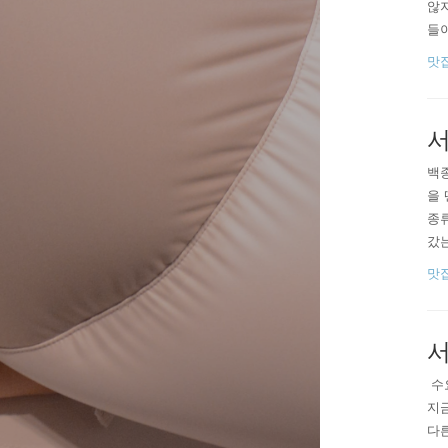
않지
들
인들
맛
법
에 
서
​백
을 
종류
갔는
꽈배
맛
업,
에 
서
​ 
지금
다른