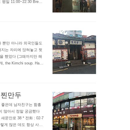
일 11:00~22:30 Break
 못 먹은 적도 많다고 했는데
 불구하고 이 많은 자리가
라 뿐만 아니라 외국인들도
켜지는 자리에 앉혀놓고 뒷
을 했었다 (그때까지만 해
e Kimchi soup. Han
서울 서대문구 통일로9안길 14
감리교신학대학교 주차장에 주차한
 찐만두
도 좋은데 남자친구는 함흥
이 많아서 정말 궁금했다
로 38 * 전화 : 02-7
다 이렇게 많은 데도 항상 사람