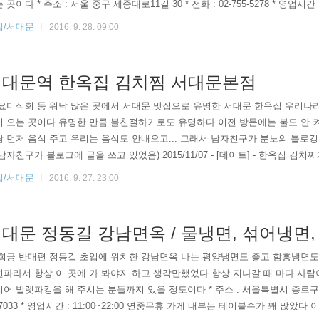
 곳이다 * 주소 : 서울 중구 세종대로11길 30 * 전화 : 02-755-5278 * 영업시간 : 평
me 14:30~17:00 ​가게 내부는 굉장히 넓다!! 수요미식회에서 줄이 너무 길어서
집/서대문
2016. 9. 28. 09:00
 오후 6시 30분쯤 되면 대기줄이 생기기 시작했다 생각보다 자리가 많음에도
 차는 것이 너무 신기..
대문역 한옥집 김치찜 서대문본점
​수요미식회 등 워낙 많은 곳에서 서대문 맛집으로 유명한 서대문 한옥집 우리나
이 오는 곳이다 유명한 만큼 불친절하기로도 유명하다 이전 방문에는 불도 안 
 먼저 음식 주고 우리는 음식도 안내오고... 그래서 남자친구가 분노의 블로깅
남자친구가 블로그에 글을 쓰고 있었음) 2015/11/07 - [데이트] - 한옥집 김치찌개, th
 Zip in seoul. 저번에 분노한 이후 좀 나아졌나 싶어 다시 방문함 ​ * 주소 : 
집/서대문
2016. 9. 27. 23:00
전화 : 02-362-8653 * 영업시간 : 10:00~22:00 명절 휴무 * 주차가능 : 
대문 정동길 강남면옥 / 물냉면, 섞어냉면,
​경희궁 반대편 정동길 초입에 위치한 강남면옥 나는 평양냉면도 좋고 함흥냉면
파라서 항상 이 곳에 가 봐야지 하고 생각만했었다 항상 지나갈 때 마다 사람
어 발렛파킹을 해 주시는 분들까지 있을 정도이다 * 주소 : 서울특별시 종로구 새문안
-7033 * 영업시간 : 11:00~22:00 연중무휴 ​가게 내부는 테이블수가 꽤 많았