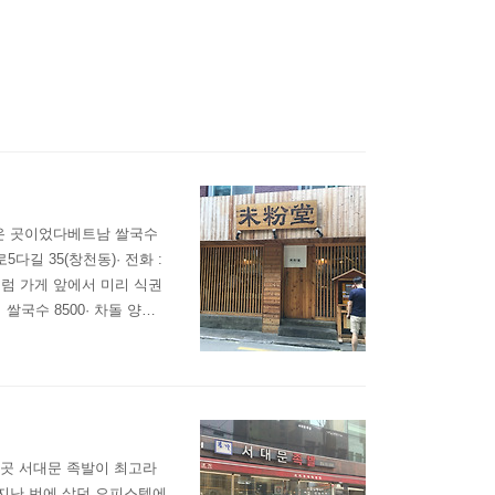
나온 곳이었다베트남 쌀국수
다길 35(창천동)· 전화 :
라멘집처럼 가게 앞에서 미리 식권
 쌀국수 8500· 차돌 양치
수 가게는 워낙 저렴한 가격대
앞에 아무도 없길래 대기하
 이곳 서대문 족발이 최고라
리는 지난 번에 살던 오피스텔에