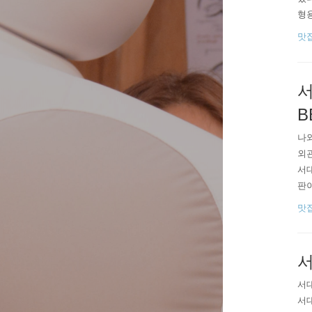
형용
워오
맛
넓지
진들
서
B
​​
외관
서
판
다양
맛
스,
스로
서
​​
서