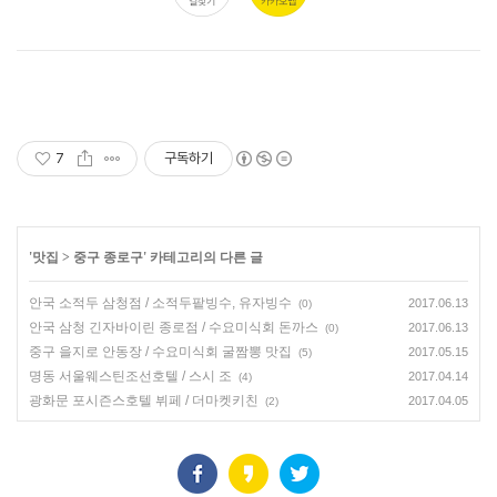
7
구독하기
'
맛집
>
중구 종로구
' 카테고리의 다른 글
안국 소적두 삼청점 / 소적두팥빙수, 유자빙수
2017.06.13
(0)
안국 삼청 긴자바이린 종로점 / 수요미식회 돈까스
2017.06.13
(0)
중구 을지로 안동장 / 수요미식회 굴짬뽕 맛집
2017.05.15
(5)
명동 서울웨스틴조선호텔 / 스시 조
2017.04.14
(4)
광화문 포시즌스호텔 뷔페 / 더마켓키친
2017.04.05
(2)