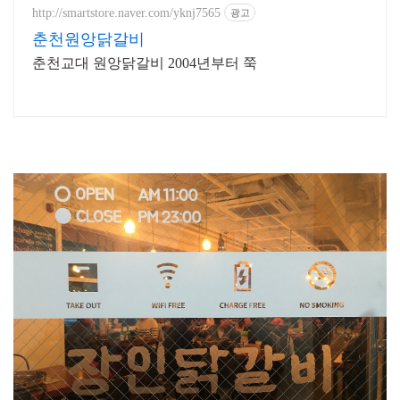
http://smartstore.naver.com/yknj7565
광고
춘천원앙닭갈비
춘천교대 원앙닭갈비 2004년부터 쭉