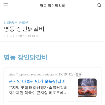
명동 장인닭갈비
맛집/중구 종로구
명동 장인닭갈비
ㄷㅣㅆㅣ
2017. 5. 19. 09:00
명동 장인닭갈비
https://m.place.naver.com/restaurant/1157994422
광고
곤지암 태화산명가 숯불닭갈비
곤지암 맛집 태화산명가 숯불닭갈비
자가제면 막국수 곤지암 리조트에서
10분 화담숲에서 15분 거리