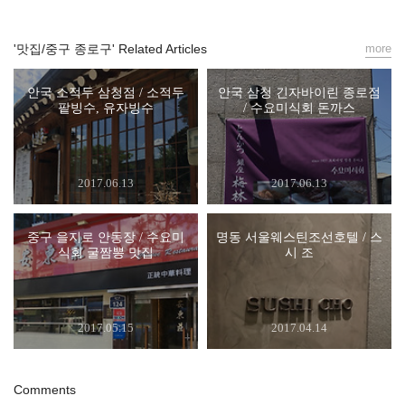
'맛집/중구 종로구' Related Articles
more
안국 소적두 삼청점 / 소적두
안국 삼청 긴자바이린 종로점
팥빙수, 유자빙수
/ 수요미식회 돈까스
2017.06.13
2017.06.13
중구 을지로 안동장 / 수요미
명동 서울웨스틴조선호텔 / 스
식회 굴짬뽕 맛집
시 조
2017.05.15
2017.04.14
Comments