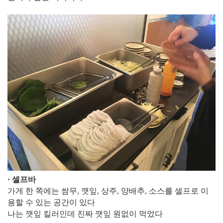
​· 셀프바
가게 한 쪽에는 쌈무, 깻잎, 상주, 양배추, 소스를 셀프로 이
용할 수 있는 공간이 있다
나는 깻잎 킬러인데 진짜 깻잎 원없이 먹었다