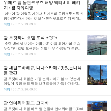
는 마크에게 수영을 가르치는게 목적이었기 때문에
숲길을 뚫고 "하늬농원"에 도착했다 · 주소 : 강원 양
위메프 괌 돌핀크루즈 해양 액티비티 패키
소셜활동은 다음 기회로~ 방문당일 ​문자와 카톡으로
구군 양구읍 군량리 413번지 · 전화 : 010-3008-3683
지 / 괌 자유여행
오는..
(체험 및 구매 문의) ​서대문역에서 출발한 1팀은 6:30
​ ​이번에 괌 여행을 가면서 위메프의 돌핀크루즈를 신
에 출발하여 엄청난비를 뚫고 9:30에 농원에 도착하
청하였다가서 하는 것 보다 인터넷으로 미리 예매하
였다 중간에 가평쪽에서 약간 밀리기는 했지만 그래
고 가는 것이 훨씬 간편하고, 저렴하기 때문에, 혹시
여행
2017. 5. 29. 09:00
도 휴게소도 깔끔하고 편하게 도착할 수 있었다 은평
괌에 가서 해양 액티비티를 하고 싶다면 한국에서 미
구에서 출발한 2팀은 6:30에 외곽통일로를 따라 퇴계
리 결제 해 가는 것이 좋을 것 같다 ​내가 예약한 돌핀
원IC로 나와서 경춘가도달려 9:10분가량에 농원에 ..
크루즈 티켓은 파란 버스를 타고 이동하였다직원들
괌 두짓타니 호텔 조식 AQUA
은 사진에서 보이는 것 처럼 파란색 반팔을 입고 있
​ ​호텔 방에서 보이는 아름다운 아침 해안가의 모습
었다 ​살짝 날씨가 흐렸지만 오히려 덥지 않아서 좋았
두짓타니호텔 오션뷰는 정말 너무 아름답다 ​본인이
다 ​비가 올까봐 걱정되었지만, 그래도 비는 오지 않
묵고 있는 곳의 룸키가 골드색이라면 위 프로모션을
여행
2017. 5. 28. 09:00
았다 배 위에서는 반드시 맨발로 있어야해서 전원 신
이용하는 것을 추천한다 우리는 운 좋게도 매일 아침
발을 벗어 놓고 올라간다배 위에 올라서면 한국인 직
조식 무료 쿠폰과, 호텔 내 음식점 할인쿠폰을 받았
원이 배 위에서 지켜야할 규칙과 화장실 위치 등을
다 그래서 매일 아침 일찍 일어나 조식을 먹으러 갔
괌 세일즈바베큐, 나나스카페 / 맛있는녀석
알려준다 ​오전에 이미 돌고래무리가 지나가버려서
다 꽤 이른 시간에 방문했음에도 대기줄이 가득 담날
들 괌편
이번 점심 시간에 나타나지 않을까봐 걱정했지만 다
부턴 더 일찍갔다 기다리고 있으면 자리를 안내해주
​​괌 두짓타니 호텔은 가장 번화가라고 볼 수 있는데
행히..
는 시스템이다 ​삶은 달걀, 베이컨, 치즈와 같은 기본
이렇게 유명 해외 명품 브랜드들이 가득하다하지만
조식 메뉴부터 일본식 장국, 밥, 등 정말 다양한 메뉴
우리는 너무나도 배가고팠기 때문에 바로 식사를 하
여행
2017. 5. 26. 09:00
가 있었다 ​추가로 가운데에는 빵과 우유, 콘푸로스트
러 출발했다​아웃리거 호텔과 씨그릴이라는 유명한
와 같은 메뉴가 준비되어 있다 ​자리운이 좋아면 이렇
음식점도 보인다하지만 우리가 갈 곳은 조금 걸어가
게 멋진 오션뷰와 함께 조식을 즐길 수 있다 ​테이블
야 한다​나나스 카페(Nana's Cafe)와 세일즈바베큐(Sai
괌 언더워터월드, 고디바
셋팅은 이런 느낌 우리가 숙박하는 동안 일..
ls BBQ)!!!흥분해서 사진을 엉망으로 찍어놨네;;한 건
​​괌 두짓타니 호텔 바로 옆 건물에 언더워터월드(Und