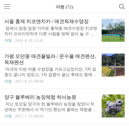
여행 (72)
서울 홍제 치코앤치카 / 애견독채수영장
​ 집에서 엄청 엄청 가까운 홍제동 애견수영장 치코앤
치카 프라이빗하게 다른 사람들 방해 없이 놀 수 있
고 잔디도 수영장도 즐길 수 있어서 공개하기 너무
여행
2019. 8. 19. 12:43
아쉬운 곳 ​ •주소 : 서울특별시 서대문구 홍은중앙로9
나길 55-13 •전화 : 010-9705-8806 •영업시간 : 사전예
약제 ​​​ - 반려견 놀이터 & 수영장 & 루프탑 (사전 예
가평 모던몽 애견풀빌라 / 온수풀 애견펜션,
약) 치코앤치카의 모든 공간은 사전에 예약하신 손님
독채펜션
에 한해 하루 한팀, 100% 독채형으로 이용이 가능합
​ ​마크와 이번 여름 수영장을 가보고싶었지만, 5차 접
니다. ​​​​ 강아지 수영복도 맞춰입고 갔다 수영복은 스
종도 끝나지 않았고, 5차 접종이 끝난 후에도 항체가
마트스토어 봄스 에서 구매! ​ 기본적으로 인당 1병씩
생성이 되지 않아서 추가 접종을 맞아야했다 그래서
여행
2017. 9. 23. 09:00
물이 아쿠아파나가 제공되고 정수물은 1층 카페에서
가을이 되어서야 수영장을 가기로 결정, 온수풀이 있
계속 받을 수 있다 ​좌측이 건물 가운데 잔디밭 오른
는 애견풀빌라 "모던몽"을 예약했다 인터넷을 통해
쪽에 수영장이 있다 수영 끝나고 잔디밭에 뻗은 울
서 예약했고, 일~월 비수기+미온수추가 해서 30만원
양구 블루베리 농장체험 하늬농원
며느..
대에 1박2일을 묵었다 · 주소 : 경기 가평군 상면 임
​ ​지난 토요일 양구의 한 블루베리 농장을 찾았다 작
초밤안골로 247-14(임초리 616-3) · 체크인 15:00 체
년에는 주문해서 사 먹기만 했는데 올해는 체험을 해
크아웃 10:30 · 홈페이지 : http://www.modernmong.ne
보기로 했다 2016/07/14 - [쇼핑] - 하늬농원 양구블루
여행
2017. 7. 13. 00:00
t/ ​바로 앞에 오블리 펜션도 있었는데 오블리펜션은
베리 추천 농장체험도 하고, 블루베리도 실컷 먹고 1
인기가 많은지 강아지들이 정말 많았다하지만 우리
석 2조의 기쁨을 누리기 위해 가족들과 함께 비오는