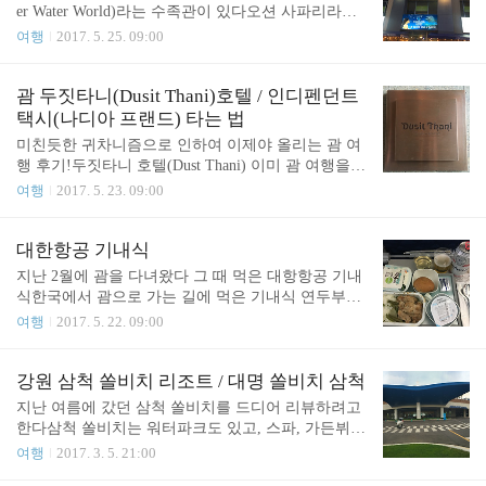
물을 시간, 구역을 나눠서 두 가지 음식점으로 운영
er Water World)라는 수족관이 있다오션 사파리라고
하고 있다좌측이 나나스카페의 영업시간, 우측이 세
해서 물고기 동물원으로 생각하면 되는데 아이와 함
여행
2017. 5. 25. 09:00
일즈 바바큐의 영업시간이다 아침 6:30~10:30점심 1
께 갔다면 꼭 한 번 가 보시는 것을 추천한다특히 너
1:00~14:00저녁 18:00~22:00 1차 18:00~19:302차 19:4
무 덥다면 실내에서 이런 관람을 하면서 즐기는 것도
5~21:15 ​나나스 카페로 운영되는 가게 내부의 모습 ​
나쁘지 않을 것 같다그리고 같은 건물에 고디바(Godi
괌 두짓타니(Dusit Thani)호텔 / 인디펜던트
나나스카페는 원래 브런치로 유명한 곳이라 에그..
va)가 있다 ​언더워터월드의 입구 ​친절하게 한국어로
택시(나디아 프랜드) 타는 법
카메라 혹은 핸드폰으로 촬영하지 말라고 되어 있다
​​미친듯한 귀차니즘으로 인하여 이제야 올리는 괌 여
돈을 내고 찍으라는 뜻인 듯 ​수족관을 관람하는 방법
행 후기!두짓타니 호텔(Dust Thani) ​이미 괌 여행을
에는 여러가지가 있다친절하게 한글패치가 되어 있
다녀온 분들이 있어 사전에 배웠던 괌의 인디펜던트
여행
2017. 5. 23. 09:00
다 · 오션사파리 $23수족관 내부를 걸어서 구경하는
택시(Independent Taxi)!!짐이 많아서 사진에는 안 나
방법 · 데이 트레져 헌트 $29낮에 수족관 안에 들은
왔는데 흰색 택시를 타야한다!그리고 꼭 나디아 프랜
보물들을 아이패드? 같은걸로 발견해서 스코어를 내
드? 나니아 프랜드? 라고 외쳐야 하는데 원래 러기지
대한항공 기내식
는 것아이들을 위한 게임이라고 ..
(수화물) 하나 당 1$를 지불해야하는데 그 러기지 페
지난 2월에 괌을 다녀왔다 그 때 먹은 대항항공 기내
이를 내지 않는 방법이다(택시기사 아저씨가 Only pa
식​한국에서 괌으로 가는 길에 먹은 기내식 연두부와
y taxi fee, No taxi luggage pay라고 대답함)그래서 공
끌레도르 아이스크림, 맥주만 맛있었다 일본 JAL기
여행
2017. 5. 22. 09:00
항에서 나와서 열심히 흰색 택시를 찾으려고 했는데
에서는 하겐다즈 아이스크림 줬었는데... 아 참고로
이미 저렇게 한국어로 표지판을 들고 있어서 너무 편
괌은 가족 단위의 이용객이 많기 때문에 가는 내내
리했다 참고로 우리는 신혼 여행을 미국으로 가서 E
(약4시간) 아기가 우는 소리를 들어야했다ㅠㅠ 아침
강원 삼척 쏠비치 리조트 / 대명 쏠비치 삼척
STA가 있었는데, 괌도 미국령이기 때문에!..
첫 버스 타고 여덟시 반 비행기 탔는데... 잘 수가 없
​​지난 여름에 갔던 삼척 쏠비치를 드디어 리뷰하려고
어서 넘나 괴로웠다 심지어 음료 카트도 잘 다니지
한다삼척 쏠비치는 워터파크도 있고, 스파, 가든뷔페
않아 알콜섭취도 힘들었음... ​​​괌에서 한국으로 오는
등이 있는 리조트로 그리스 산토리니를 모티브로 만
여행
2017. 3. 5. 21:00
길에는 각각 다른 메뉴를 주문했다 위에서부터 닭고
들어져서 건물 자체가 흰색의 벽과 파란 지붕 등으로
기, 크림스파게티, 소고기메뉴 전부 맛없었다^^ 그런