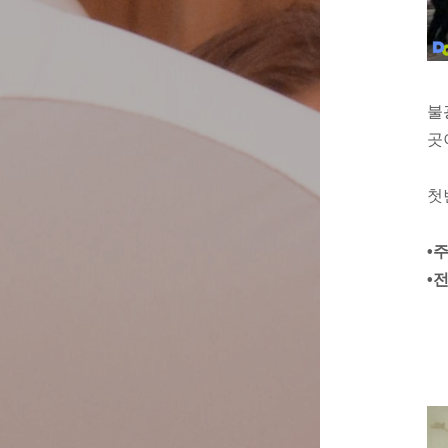
불
곳
첫
​•
•전